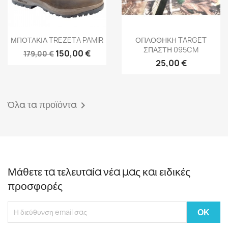
Γρήγορη προβολή
Γρήγορη προβολή


ΜΠΟΤΑΚΙΑ TREZETA PAMIR
ΟΠΛΟΘΗΚΗ TARGET
ΣΠΑΣΤΗ 095CM
150,00 €
179,00 €
25,00 €
Όλα τα προϊόντα

Μάθετε τα τελευταία νέα μας και ειδικές
προσφορές