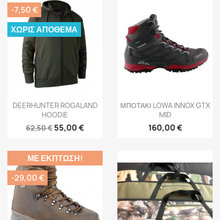
-7,50 €
ΧΩΡΊΣ ΑΠΌΘΕΜΑ
Γρήγορη προβολή
Γρήγορη προβολή


DEERHUNTER ROGALAND
ΜΠΟΤΑΚΙ LOWA INNOX GTX
HOODIE
MID
55,00 €
160,00 €
62,50 €
ΜΕ ΈΚΠΤΩΣΗ!
-29,00 €