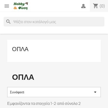
shopping_cart


(0)
search
ΟΠΛΑ
ΟΠΛΑ

Συνάφεια
Εμφανίζονται τα στοιχεία 1-2 από σύνολο 2