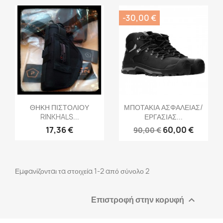
-30,00 €
Γρήγορη προβολή
Γρήγορη προβολή


ΘΗΚΗ ΠΙΣΤΟΛΙΟΥ
ΜΠΟΤΑΚΙΑ ΑΣΦΑΛΕΙΑΣ/
RINKHALS...
ΕΡΓΑΣΙΑΣ...
17,36 €
60,00 €
90,00 €
Εμφανίζονται τα στοιχεία 1-2 από σύνολο 2
Επιστροφή στην κορυφή
