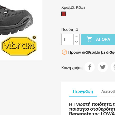
Χρώμα: Καφέ
Καφέ
Ποσότητα

ΑΓΟΡΆ

Προϊόν διαθέσιμο με διαφ
Κοινή χρήση
Περιγραφή
Λεπτομ
Η Γνωστή ποιότητα 
ποιότητα σταθερότητ
Renegate της LOWA ε