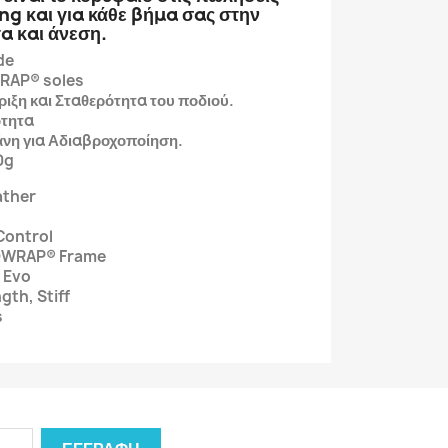
ng και για κάθε
βήμα σας στην
α και άνεση.
de
RAP® soles
ιξη και Σταθερότητα του ποδιού.
ότητα
η για Αδιαβροχοποίηση.
0g
ather
Control
OWRAP® Frame
 Evo
gth, Stiff
s