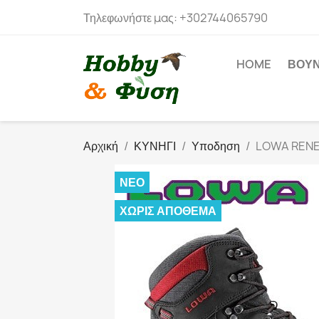
Τηλεφωνήστε μας:
+302744065790
HOME
ΒΟΥ
Αρχική
ΚΥΝΗΓΙ
Υποδηση
LOWA RENE
ΝΈΟ
ΧΩΡΊΣ ΑΠΌΘΕΜΑ