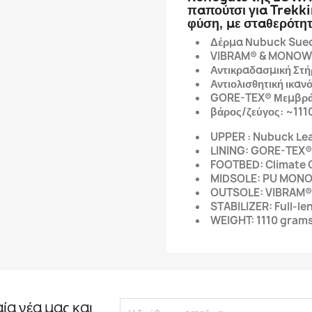
παπούτσι για Trekki
φύση, με σταθερότητ
Δέρμα Νubuck Sue
VIBRAM® & MONOW
Αντικραδασμική Στήρ
Αντιολισθητική ικαν
GORE-TEX® Μεμβράν
βάρος/ζεύγος: ~111
UPPER : Nubuck Le
LINING: GORE-TEX®
FOOTBED: Climate 
MIDSOLE: PU MON
OUTSOLE: VIBRAM®
STABILIZER: Full-len
WEIGHT: 1110 gram
αία νέα μας και